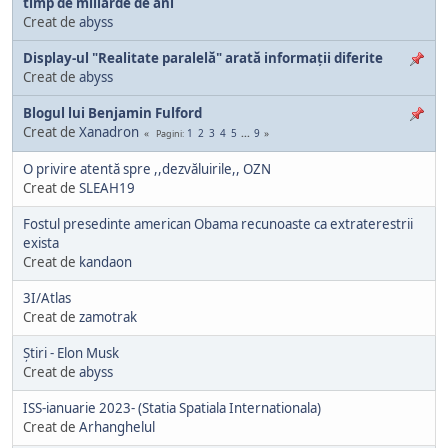
timp de miliarde de ani
Creat de
abyss
Display-ul "Realitate paralelă" arată informații diferite
Creat de
abyss
Blogul lui Benjamin Fulford
Creat de
Xanadron
1
2
3
4
5
...
9
Pagini
O privire atentă spre ,,dezvăluirile,, OZN
Creat de
SLEAH19
Fostul presedinte american Obama recunoaste ca extraterestrii
exista
Creat de
kandaon
3I/Atlas
Creat de
zamotrak
Știri - Elon Musk
Creat de
abyss
ISS-ianuarie 2023- (Statia Spatiala Internationala)
Creat de
Arhanghelul