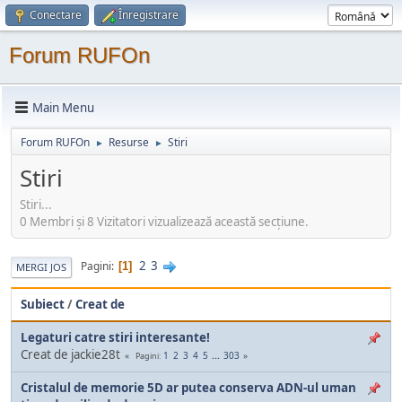
Conectare
Înregistrare
Forum RUFOn
Main Menu
Forum RUFOn
Resurse
Stiri
►
►
Stiri
Stiri...
0 Membri şi 8 Vizitatori vizualizează această secțiune.
2
3
Pagini
1
MERGI JOS
Subiect
/
Creat de
Legaturi catre stiri interesante!
Creat de jackie28t
1
2
3
4
5
...
303
Pagini
Cristalul de memorie 5D ar putea conserva ADN-ul uman