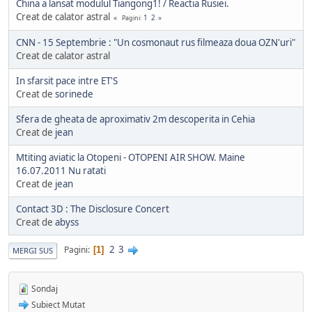
China a lansat modulul Tiangong1! / Reactia Rusiei.
Creat de calator astral
1
2
Pagini
CNN - 15 Septembrie : "Un cosmonaut rus filmeaza doua OZN'uri"
Creat de calator astral
In sfarsit pace intre ET'S
Creat de
sorinede
Sfera de gheata de aproximativ 2m descoperita in Cehia
Creat de
jean
Mtiting aviatic la Otopeni - OTOPENI AIR SHOW. Maine
16.07.2011 Nu ratati
Creat de
jean
Contact 3D : The Disclosure Concert
Creat de
abyss
2
3
Pagini
1
MERGI SUS
Sondaj
Subiect Mutat