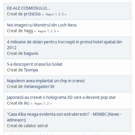
DE-ALE COSMOSULUI...
Creat de
pri3st3ss
1
2
3
Pagini
Noi imagini cu Monstrul din Loch Ness
Creat de Yagg
1
2
3
Pagini
4 milioane de dolari pentru trei nopti in primul hotel spatial din
2012
Creat de
baguvix
S-a descoperit orasul lui Goliat
Creat de
Tzompa
Napoleon avea implantat un chip in craniu!
Creat de
melanogaster36
Japonezii au creeat o holograma 3D care a devenit pop star
Creat de
ilici
1
2
Pagini
"Casa Alba neaga evidenta ozn-extraterestri" - MSNBC (News -
adineaori)
Creat de calator astral