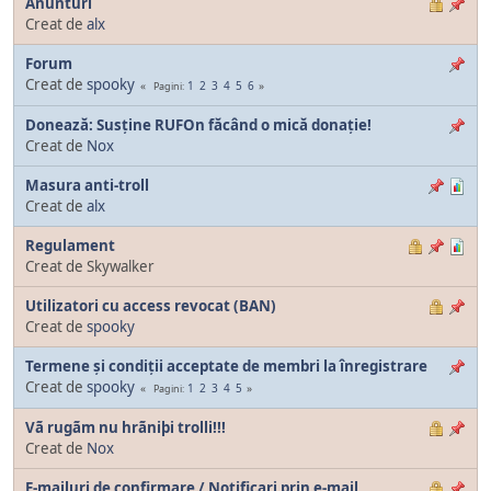
Anunturi
Creat de
alx
Forum
Creat de
spooky
1
2
3
4
5
6
Pagini
Donează: Susține RUFOn făcând o mică donație!
Creat de
Nox
Masura anti-troll
Creat de
alx
Regulament
Creat de Skywalker
Utilizatori cu access revocat (BAN)
Creat de
spooky
Termene și condiții acceptate de membri la înregistrare
Creat de
spooky
1
2
3
4
5
Pagini
Vã rugãm nu hrãniþi trolli!!!
Creat de
Nox
E-mailuri de confirmare / Notificari prin e-mail