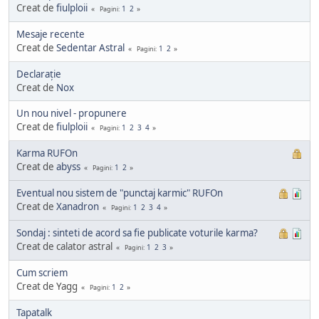
Creat de
fiulploii
1
2
Pagini
Mesaje recente
Creat de
Sedentar Astral
1
2
Pagini
Declaraţie
Creat de
Nox
Un nou nivel - propunere
Creat de
fiulploii
1
2
3
4
Pagini
Karma RUFOn
Creat de
abyss
1
2
Pagini
Eventual nou sistem de "punctaj karmic" RUFOn
Creat de
Xanadron
1
2
3
4
Pagini
Sondaj : sinteti de acord sa fie publicate voturile karma?
Creat de calator astral
1
2
3
Pagini
Cum scriem
Creat de Yagg
1
2
Pagini
Tapatalk