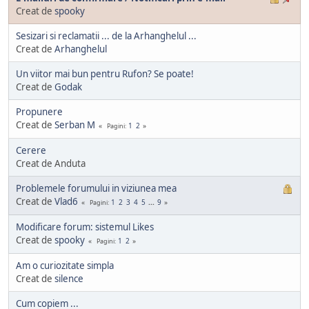
Creat de
spooky
Sesizari si reclamatii ... de la Arhanghelul ...
Creat de
Arhanghelul
Un viitor mai bun pentru Rufon? Se poate!
Creat de
Godak
Propunere
Creat de
Serban M
1
2
Pagini
Cerere
Creat de Anduta
Problemele forumului in viziunea mea
Creat de
Vlad6
1
2
3
4
5
...
9
Pagini
Modificare forum: sistemul Likes
Creat de
spooky
1
2
Pagini
Am o curiozitate simpla
Creat de
silence
Cum copiem ...