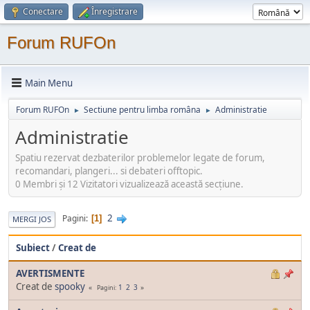
Conectare
Înregistrare
Forum RUFOn
Main Menu
Forum RUFOn
Sectiune pentru limba româna
Administratie
►
►
Administratie
Spatiu rezervat dezbaterilor problemelor legate de forum,
recomandari, plangeri... si debateri offtopic.
0 Membri şi 12 Vizitatori vizualizează această secțiune.
2
Pagini
1
MERGI JOS
Subiect
/
Creat de
AVERTISMENTE
Creat de
spooky
1
2
3
Pagini