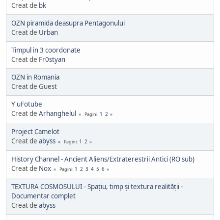
Creat de
bk
OZN piramida deasupra Pentagonului
Creat de
Urban
Timpul in 3 coordonate
Creat de
Fr0styan
OZN in Romania
Creat de Guest
Y'uFotube
Creat de
Arhanghelul
1
2
Pagini
Project Camelot
Creat de
abyss
1
2
Pagini
History Channel - Ancient Aliens/Extraterestrii Antici (RO sub)
Creat de
Nox
1
2
3
4
5
6
Pagini
TEXTURA COSMOSULUI - Spațiu, timp și textura realității -
Documentar complet
Creat de
abyss