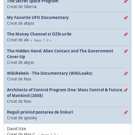
The Secret Space Program
Creat de
Siberia
My Favorite UFO Documentary
Creat de
abyss
The Money Channel si OZN-urile
Creat de
alx
1
2
Pagini
The Hidden Hand: Alien Contact and The Government
Cover-Up
Creat de
abyss
WikiRebels - The Documentary (WikiLeaks)
Creat de
Nox
Architects of Control Program One: Mass Control & Future
of Mankind (2008)
Creat de
Nox
Reguli privind postarea de linkuri
Creat de
spooky
David Icke
Creat de Max C.
1
2
Pagini