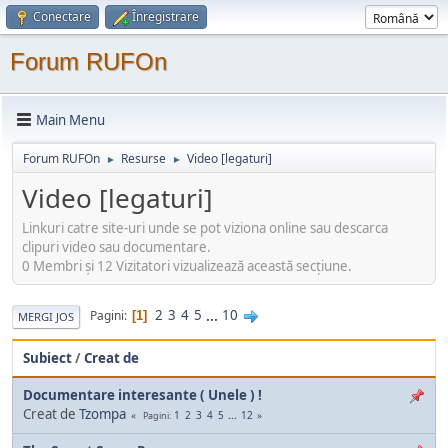
Conectare
Înregistrare
Forum RUFOn
Main Menu
Forum RUFOn
Resurse
Video [legaturi]
►
►
Video [legaturi]
Linkuri catre site-uri unde se pot viziona online sau descarca
clipuri video sau documentare.
0 Membri şi 12 Vizitatori vizualizează această secțiune.
2
3
4
5
...
10
Pagini
1
MERGI JOS
Subiect
/
Creat de
Documentare interesante ( Unele ) !
Creat de
Tzompa
1
2
3
4
5
...
12
Pagini