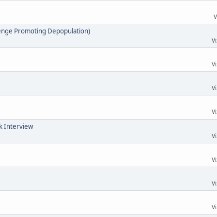
V
enge Promoting Depopulation)
Vi
Vi
Vi
Vi
k Interview
Vi
Vi
Vi
Vi