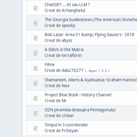
ChatGBT ... AI sau LLM ?
Creat de
Arhanghelul
The Georgia Guidestones (The American Stoneh
Creat de
spooky
Bob Lazar: Area 51 &amp; Flying Saucers - 2018
Creat de
abyss
A Glitch in the Matrix
Creat de
terraflorin
Filme
Creat de
dab270277
1
2
3
Pagini
Shamanism, Aliens & Ayahuasca: Graham Hancoc
Creat de
Nox
Project Blue Book - History Channel
Creat de
bk
OZN piramida deasupra Pentagonului
Creat de
Urban
Timpul in 3 coordonate
Creat de
Fr0styan