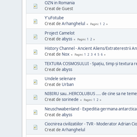
OZN in Romania
Creat de Guest
Y'uFotube
Creat de
Arhanghelul
1
2
Pagini
Project Camelot
Creat de
abyss
1
2
Pagini
History Channel - Ancient Aliens/Extraterestrii Ant
Creat de
Nox
1
2
3
4
5
6
Pagini
TEXTURA COSMOSULUI - Spațiu, timp și textura re
Creat de
abyss
Undele selenare
Creat de
Urban
NIBIRU sau..HERCOLUBUS .... de cine sa ne tem
Creat de
sorinede
1
2
Pagini
Neuschwabenland - Expeditia germana antarctic
Creat de
abyss
Ciocnirea civilizatiilor - TVR - Moderator Adrian Cio
Creat de
Arhanghelul