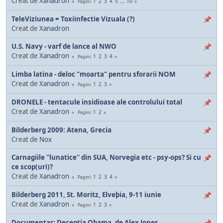
Creat de
Xanadron
1
2
3
4
5
...
10
Pagini
TeleViziunea = Toxiinfectie Vizuala (?)
Creat de
Xanadron
U.S. Navy - varf de lance al NWO
Creat de
Xanadron
1
2
3
4
Pagini
Limba latina - deloc "moarta" pentru sforarii NOM
Creat de
Xanadron
1
2
3
Pagini
DRONELE - tentacule insidioase ale controlului total
Creat de
Xanadron
1
2
Pagini
Bilderberg 2009: Atena, Grecia
Creat de
Nox
Carnagiile "lunatice" din SUA, Norvegia etc - psy-ops? Si cu
ce scop(uri)?
Creat de
Xanadron
1
2
3
4
Pagini
Bilderberg 2011, St. Moritz, Elveþia, 9-11 iunie
Creat de
Xanadron
1
2
3
Pagini
Documentar: Deceptia Obama, de Alex Jones