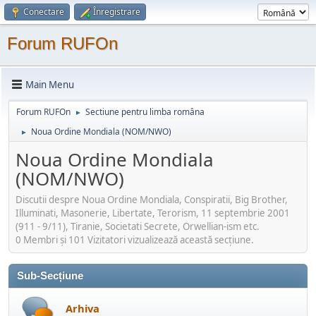
Conectare
Înregistrare
Forum RUFOn
Main Menu
Forum RUFOn
Sectiune pentru limba româna
►
Noua Ordine Mondiala (NOM/NWO)
►
Noua Ordine Mondiala
(NOM/NWO)
Discutii despre Noua Ordine Mondiala, Conspiratii, Big Brother,
Illuminati, Masonerie, Libertate, Terorism, 11 septembrie 2001
(911 - 9/11), Tiranie, Societati Secrete, Orwellian-ism etc.
0 Membri şi 101 Vizitatori vizualizează această secțiune.
Sub-Secțiune
Arhiva