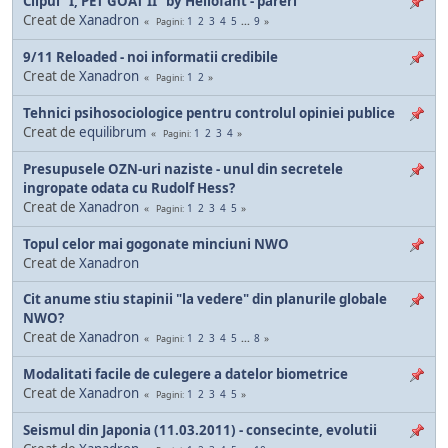
Clipul "I, PET GOAT II" by Heliofant - pareri
Creat de
Xanadron
1
2
3
4
5
...
9
Pagini
9/11 Reloaded - noi informatii credibile
Creat de
Xanadron
1
2
Pagini
Tehnici psihosociologice pentru controlul opiniei publice
Creat de
equilibrum
1
2
3
4
Pagini
Presupusele OZN-uri naziste - unul din secretele
ingropate odata cu Rudolf Hess?
Creat de
Xanadron
1
2
3
4
5
Pagini
Topul celor mai gogonate minciuni NWO
Creat de
Xanadron
Cit anume stiu stapinii "la vedere" din planurile globale
NWO?
Creat de
Xanadron
1
2
3
4
5
...
8
Pagini
Modalitati facile de culegere a datelor biometrice
Creat de
Xanadron
1
2
3
4
5
Pagini
Seismul din Japonia (11.03.2011) - consecinte, evolutii