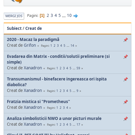
2
3
4
5
...
10
Pagini
1
MERGI JOS
Subiect
/
Creat de
2020 - Macaz la paradigmă
Creat de
Grifon
1
2
3
4
5
...
14
Pagini
Evadarea din Matrix - conditii/solutii preliminare (si
simple)
Creat de
Xanadron
1
2
3
4
5
...
59
Pagini
Transumanismul - binefacere ingereasca ori ispita
diabolica?
Creat de
Xanadron
1
2
3
4
5
...
9
Pagini
Fratzia mistica si "Prometheus"
Creat de
Xanadron
1
2
3
4
Pagini
Analiza simbolisticii NWO a unor picturi murale
Creat de
Xanadron
1
2
3
4
5
...
17
Pagini