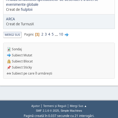
evenimente globale
Creat de
fiulploii
ARCA
Creat de TurnusX
2
3
4
5
...
10
Pagini
1
MERGI SUS
Sondaj
Subiect Mutat
Subiect Blocat
Subiect Sticky
Subiect pe care îl urmărești
|
|
Ajutor
Termeni și Reguli
Mergi Sus ▲
,
SMF 2.1.6 © 2025
Simple Machines
Pagină creată în 0.037 secunde cu 21 interogări.