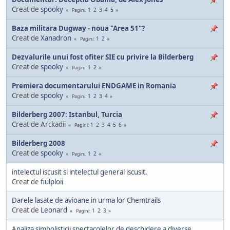
Creat de
spooky
1
2
3
4
5
Pagini
Baza militara Dugway - noua "Area 51"?
Creat de
Xanadron
1
2
Pagini
Dezvalurile unui fost ofiter SIE cu privire la Bilderberg
Creat de
spooky
1
2
Pagini
Premiera documentarului ENDGAME in Romania
Creat de
spooky
1
2
3
4
Pagini
Bilderberg 2007: Istanbul, Turcia
Creat de Arckadii
1
2
3
4
5
6
Pagini
Bilderberg 2008
Creat de
spooky
1
2
Pagini
intelectul iscusit si intelectul general iscusit.
Creat de
fiulploii
Darele lasate de avioane in urma lor Chemtrails
Creat de
Leonard
1
2
3
Pagini
Analiza simbolisticii spectacolelor de deschidere a diverse