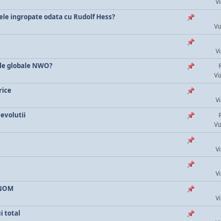
Vi
ele ingropate odata cu Rudolf Hess?
Vi
Vi
rile globale NWO?
Vi
rice
Vi
 evolutii
Vi
Vi
Vi
i NOM
Vi
i total