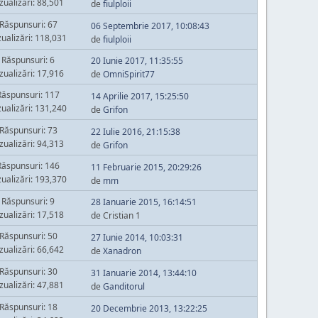
zualizări: 88,501
de
fiulploii
Răspunsuri: 67
06 Septembrie 2017, 10:08:43
zualizări: 118,031
de
fiulploii
Răspunsuri: 6
20 Iunie 2017, 11:35:55
zualizări: 17,916
de
OmniSpirit77
Răspunsuri: 117
14 Aprilie 2017, 15:25:50
zualizări: 131,240
de
Grifon
Răspunsuri: 73
22 Iulie 2016, 21:15:38
zualizări: 94,313
de
Grifon
Răspunsuri: 146
11 Februarie 2015, 20:29:26
zualizări: 193,370
de
mm
Răspunsuri: 9
28 Ianuarie 2015, 16:14:51
zualizări: 17,518
de Cristian 1
Răspunsuri: 50
27 Iunie 2014, 10:03:31
zualizări: 66,642
de
Xanadron
Răspunsuri: 30
31 Ianuarie 2014, 13:44:10
zualizări: 47,881
de
Ganditorul
Răspunsuri: 18
20 Decembrie 2013, 13:22:25