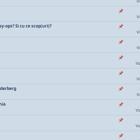
Vi
Vi
sy-ops? Si cu ce scop(uri)?
Vi
Vi
Vi
Vi
ilderberg
Vi
nia
Vi
Vi