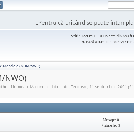
e
„Pentru că oricând se poate întampla l
Ştiri:
Forumul RUFOn este din nou fun
rulează acum pe un server nou
ne Mondiala (NOM/NWO)
OM/NWO)
ther, Illuminati, Masonerie, Libertate, Terorism, 11 septembrie 2001 (911 
Mesaje: 0
Subiecte: 0