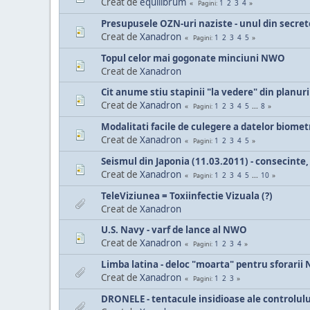
Creat de
equilibrum
1
2
3
4
Pagini
Presupusele OZN-uri naziste - unul din secret
Creat de
Xanadron
1
2
3
4
5
Pagini
Topul celor mai gogonate minciuni NWO
Creat de
Xanadron
Cit anume stiu stapinii "la vedere" din planu
Creat de
Xanadron
1
2
3
4
5
...
8
Pagini
Modalitati facile de culegere a datelor biomet
Creat de
Xanadron
1
2
3
4
5
Pagini
Seismul din Japonia (11.03.2011) - consecinte,
Creat de
Xanadron
1
2
3
4
5
...
10
Pagini
TeleViziunea = Toxiinfectie Vizuala (?)
Creat de
Xanadron
U.S. Navy - varf de lance al NWO
Creat de
Xanadron
1
2
3
4
Pagini
Limba latina - deloc "moarta" pentru sforari
Creat de
Xanadron
1
2
3
Pagini
DRONELE - tentacule insidioase ale controlulu