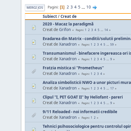
2
3
4
5
...
10
Pagini
1
MERGI JOS
Subiect
/
Creat de
2020 - Macaz la paradigmă
Creat de
Grifon
1
2
3
4
5
...
14
Pagini
Evadarea din Matrix - conditii/solutii prelimin
Creat de
Xanadron
1
2
3
4
5
...
59
Pagini
Transumanismul - binefacere ingereasca ori is
Creat de
Xanadron
1
2
3
4
5
...
9
Pagini
Fratzia mistica si "Prometheus"
Creat de
Xanadron
1
2
3
4
Pagini
Analiza simbolisticii NWO a unor picturi mura
Creat de
Xanadron
1
2
3
4
5
...
17
Pagini
Clipul "I, PET GOAT II" by Heliofant - pareri
Creat de
Xanadron
1
2
3
4
5
...
9
Pagini
9/11 Reloaded - noi informatii credibile
Creat de
Xanadron
1
2
Pagini
Tehnici psihosociologice pentru controlul opin