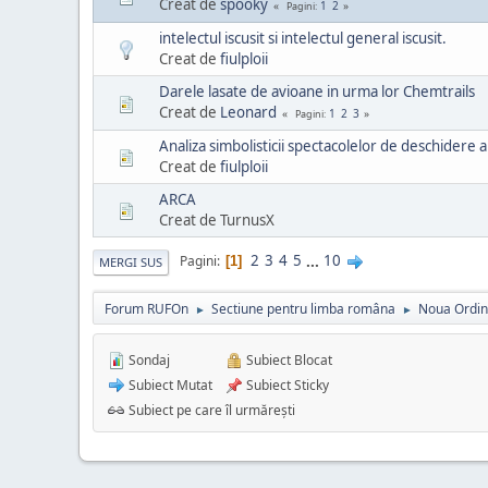
Creat de
spooky
1
2
Pagini
intelectul iscusit si intelectul general iscusit.
Creat de
fiulploii
Darele lasate de avioane in urma lor Chemtrails
Creat de
Leonard
1
2
3
Pagini
Analiza simbolisticii spectacolelor de deschidere
Creat de
fiulploii
ARCA
Creat de TurnusX
2
3
4
5
...
10
Pagini
1
MERGI SUS
Forum RUFOn
Sectiune pentru limba româna
Noua Ordi
►
►
Sondaj
Subiect Blocat
Subiect Mutat
Subiect Sticky
Subiect pe care îl urmărești