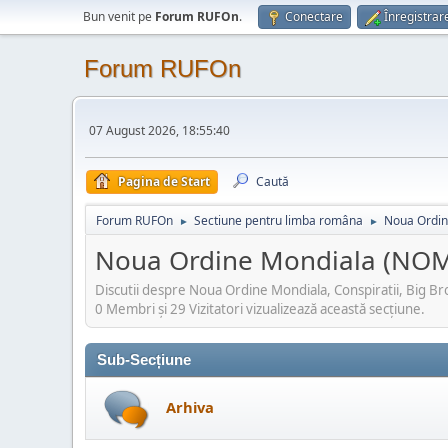
Bun venit pe
Forum RUFOn
.
Conectare
Înregistrar
Forum RUFOn
07 August 2026, 18:55:40
Pagina de Start
Caută
Forum RUFOn
Sectiune pentru limba româna
Noua Ordi
►
►
Noua Ordine Mondiala (N
Discutii despre Noua Ordine Mondiala, Conspiratii, Big Bro
0 Membri şi 29 Vizitatori vizualizează această secțiune.
Sub-Secțiune
Arhiva