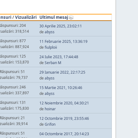
nsuri
/
Vizualizări
Ultimul mesaj
Răspunsuri: 204
30 Aprilie 2025, 23:02:11
zualizări: 318,514
de
abyss
Răspunsuri: 877
11 Februarie 2025, 13:36:19
zualizări: 887,924
de
fiulploii
Răspunsuri: 125
24 Iulie 2023, 17:44:48
zualizări: 153,870
de
Serban M
Răspunsuri: 51
29 Ianuarie 2022, 22:17:25
zualizări: 79,737
de
abyss
Răspunsuri: 246
15 Martie 2021, 10:26:46
zualizări: 337,897
de
abyss
Răspunsuri: 131
12 Noiembrie 2020, 04:30:21
zualizări: 175,830
de
hoinar
Răspunsuri: 21
12 Octombrie 2019, 23:55:46
zualizări: 39,914
de
Grifon
Răspunsuri: 51
04 Octombrie 2017, 20:14:23