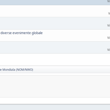
Vi
V
Vi
 a diverse evenimente globale
Vi
Vi
ne Mondiala (NOM/NWO)