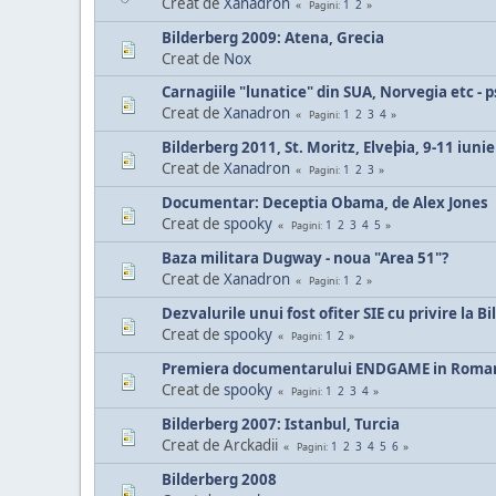
Creat de
Xanadron
1
2
Pagini
Bilderberg 2009: Atena, Grecia
Creat de
Nox
Carnagiile "lunatice" din SUA, Norvegia etc - p
Creat de
Xanadron
1
2
3
4
Pagini
Bilderberg 2011, St. Moritz, Elveþia, 9-11 iunie
Creat de
Xanadron
1
2
3
Pagini
Documentar: Deceptia Obama, de Alex Jones
Creat de
spooky
1
2
3
4
5
Pagini
Baza militara Dugway - noua "Area 51"?
Creat de
Xanadron
1
2
Pagini
Dezvalurile unui fost ofiter SIE cu privire la B
Creat de
spooky
1
2
Pagini
Premiera documentarului ENDGAME in Roma
Creat de
spooky
1
2
3
4
Pagini
Bilderberg 2007: Istanbul, Turcia
Creat de Arckadii
1
2
3
4
5
6
Pagini
Bilderberg 2008