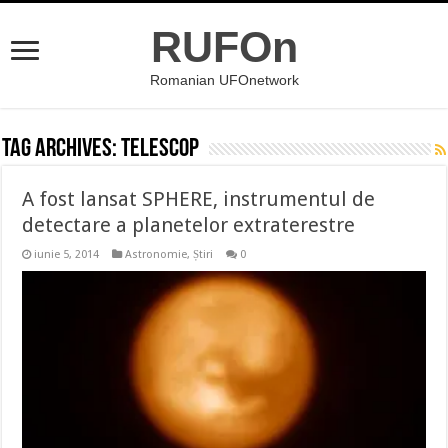
RUFOn
Romanian UFOnetwork
Tag Archives:
telescop
A fost lansat SPHERE, instrumentul de
detectare a planetelor extraterestre
iunie 5, 2014
Astronomie
,
Știri
0