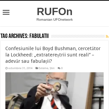
RUFOn
Romanian UFOnetwork
Tag Archives:
fabulatii
Confesiunile lui Boyd Bushman, cercetător
la Lockheed: „extratereștrii sunt reali” –
adevăr sau fabulații?
octombrie 31, 2014
Externe
,
Știri
0